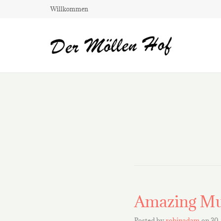
Willkommen
Amazing Mu
Posted by
robinadam
on
30.