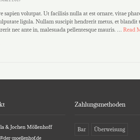
 sapien volutpat. Ut facilisis nulla at est ornare, vitae phar
ulputate ligula. Nullam suscipit hendrerit metus, et blandit
erit nec ante in, malesuada pellentesque mauris. …
Read 
kt
Zahlungsmethoden
la & Jochen Möllenhoff
Bar
Überweisung
@der-moellenhof.de