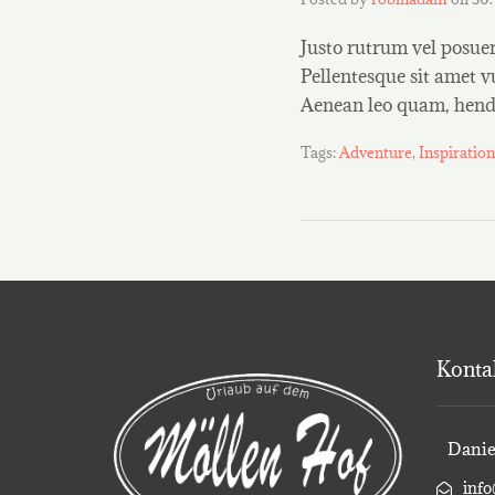
Justo rutrum vel posuere
Pellentesque sit amet v
Aenean leo quam, hendr
Tags:
Adventure
,
Inspiration
Konta
Danie
info